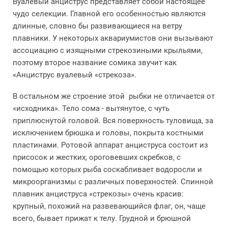
Вуалевый анциструс представляет собой настоящее
чудо селекции. Главной его особенностью являются
длинные, словно бы развивающиеся на ветру
плавники. У некоторых аквариумистов они вызывают
ассоциацию с изящными стрекозиными крыльями,
поэтому второе название сомика звучит как
«Анциструс вуалевый «стрекоза».
В остальном же строение этой рыбки не отличается от
«исходника». Тело сома - вытянутое, с чуть
приплюснутой головой. Вся поверхность туловища, за
исключением брюшка и головы, покрыта костными
пластинами. Ротовой аппарат анциструса состоит из
присосок и жестких, ороговевших скребков, с
помощью которых рыба соскабливает водоросли и
микроорганизмы с различных поверхностей. Спинной
плавник анциструса «стрекозы» очень красив:
крупный, похожий на развевающийся флаг, он, чаще
всего, бывает прижат к телу. Грудной и брюшной