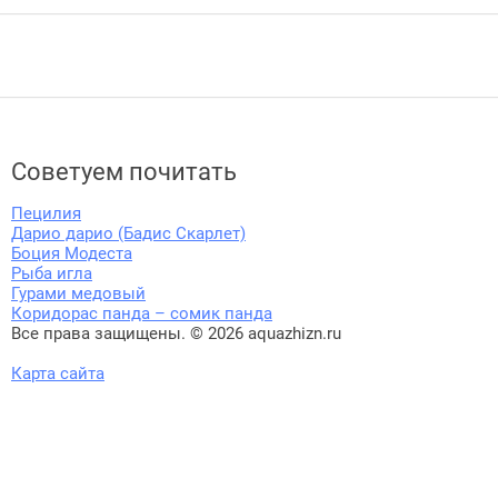
Советуем почитать
Пецилия
Дарио дарио (Бадис Скарлет)
Боция Модеста
Рыба игла
Гурами медовый
Коридорас панда – сомик панда
Все права защищены. © 2026 aquazhizn.ru
Карта сайта