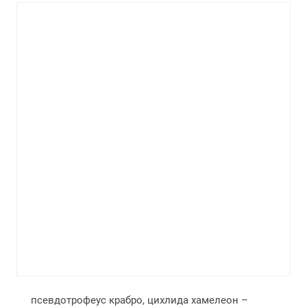
псевдотрофеус крабро, цихлида хамелеон –