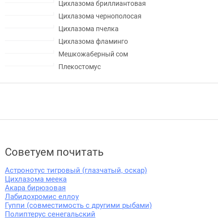
Цихлазома бриллиантовая
Цихлазома чернополосая
Цихлазома пчелка
Цихлазома фламинго
Мешкожаберный сом
Плекостомус
Советуем почитать
Астронотус тигровый (глазчатый, оскар)
Цихлазома меека
Акара бирюзовая
Лабидохромис еллоу
Гуппи (совместимость с другими рыбами)
Полиптерус сенегальский