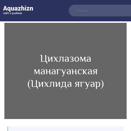
Цихлазома
манагуанская
(Цихлида ягуар)