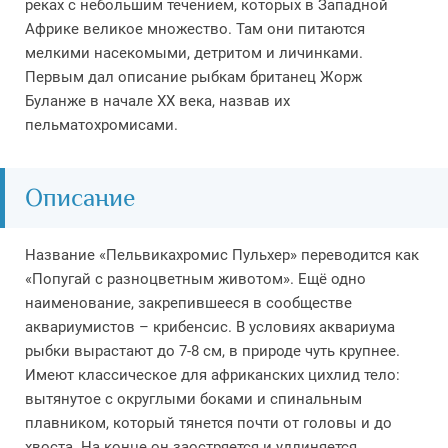
реках с небольшим течением, которых в Западной
Африке великое множество. Там они питаются
мелкими насекомыми, детритом и личинками.
Первым дал описание рыбкам британец Жорж
Буланже в начале XX века, назвав их
пельматохромисами.
Описание
Название «Пельвикахромис Пульхер» переводится как
«Попугай с разноцветным животом». Ещё одно
наименование, закрепившееся в сообществе
аквариумистов – крибенсис. В условиях аквариума
рыбки вырастают до 7-8 см, в природе чуть крупнее.
Имеют классическое для африканских цихлид тело:
вытянутое с округлыми боками и спинальным
плавником, который тянется почти от головы и до
хвоста. На конце он заостряется и удлиняется,