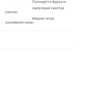
Попондетта фурката
Ампулярия (желтая
улитка)
Медная тетра
(хасемания нана)