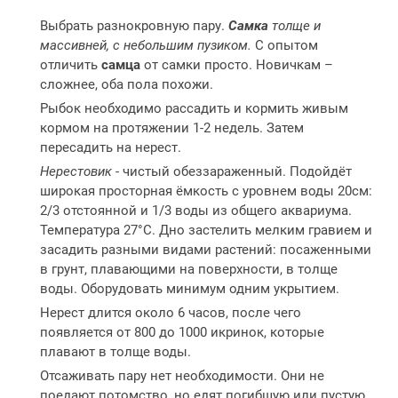
Выбрать разнокровную пару.
Самка
толще и
массивней, с небольшим пузиком.
С опытом
отличить
самца
от самки просто. Новичкам –
сложнее, оба пола похожи.
Рыбок необходимо рассадить и кормить живым
кормом на протяжении 1-2 недель. Затем
пересадить на нерест.
Нерестовик
- чистый обеззараженный. Подойдёт
широкая просторная ёмкость с уровнем воды 20см:
2/3 отстоянной и 1/3 воды из общего аквариума.
Температура 27°С. Дно застелить мелким гравием и
засадить разными видами растений: посаженными
в грунт, плавающими на поверхности, в толще
воды. Оборудовать минимум одним укрытием.
Нерест длится около 6 часов, после чего
появляется от 800 до 1000 икринок, которые
плавают в толще воды.
Отсаживать пару нет необходимости. Они не
поедают потомство, но едят погибшую или пустую