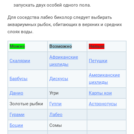
запускать двух особей одного пола.
Для соседства лабео биколор следует выбирать
аквариумных рыбок, обитающих в верхних и средних
слоях воды.
Можно
Возможно
Нельзя
Африканские
Скалярии
Петушки
цихлиды
Американские
Барбусы
Дискусы
цихлиды
Данио
Угри
Карпы кои
Золотые рыбки
Гуппи
Астронотусы
Гурами
Лабео
Боции
Сомы