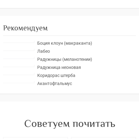
Рекомендуем
Боция клоун (макраканта)
Лабео
Радужницы (меланотении)
Радужница неоновая
Коридорас штерба
Акантофтальмус
Советуем почитать