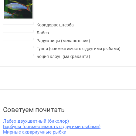
Коридорас штерба
Лабео
Радужницы (меланотении)
Гуппи (совместимость с другими рыбами)
Боция клоун (макраканта)
Советуем почитать
Лабео двухцветный (биколор)
Барбусы (совместимость с другими рыбами)
Мирные аквариумные рыбки