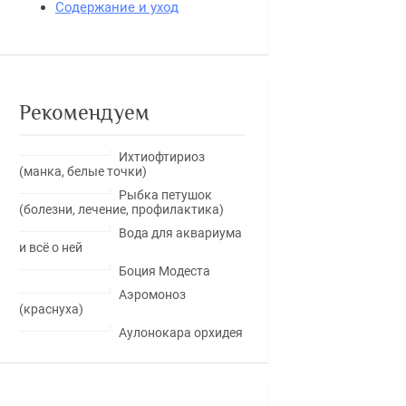
Содержание и уход
Рекомендуем
Ихтиофтириоз
(манка, белые точки)
Рыбка петушок
(болезни, лечение, профилактика)
Вода для аквариума
и всё о ней
Боция Модеста
Аэромоноз
(краснуха)
Аулонокара орхидея