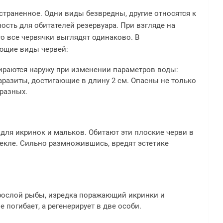
страненное. Одни виды безвредны, другие относятся к
ость для обитателей резервуара. При взгляде на
то все червячки выглядят одинаково. В
ющие виды червей:
ираются наружу при изменении параметров воды:
паразиты, достигающие в длину 2 см. Опасны не только
бразных.
для икринок и мальков. Обитают эти плоские черви в
екле. Сильно размножившись, вредят эстетике
зрослой рыбы, изредка поражающий икринки и
 погибает, а регенерирует в две особи.