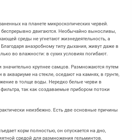
раненных на планете микроскопических червей.
и беспрерывно двигаются. Необычайно выносливы,
жающей среды не угнетают жизнедеятельность, а
Благодаря анаэробному типу дыхания, живут даже в
лько во влажности: в сухих условиях погибают.
и значительно крупнее самцов. Размножаются путем
в аквариуме на стекле, оседают на камнях, в грунте,
жение в толще воды. Нередко белые черви в
фильтра, так как создаваемые прибором потоки
рактически неизбежно. Есть две основные причины
съедает корм полностью, он опускается на дно,
риятной средой для размножения гельминтов.