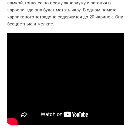
самкой, гоняя ее по всему аквариуму и загоняя в
заросли, где она будет метать икру. В одном помете
карликового тетрадона содержится до 20 икринок. Они
бесцветные и мелкие.