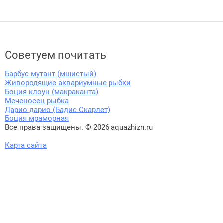
Советуем почитать
Барбус мутант (мшистый)
Живородящие аквариумные рыбки
Боция клоун (макраканта)
Меченосец рыбка
Дарио дарио (Бадис Скарлет)
Боция мраморная
Все права защищены. © 2026 aquazhizn.ru
Карта сайта