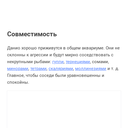
Совместимость
Данио хорошо приживутся в общем аквариуме. Они не
склонны к агрессии и будут мирно соседствовать с
некрупными рыбами:
гуппи
,
тернециями
, сомами,
минорами
,
тетрами
,
скаляриями
,
моллинезиями
и т. д.
Главное, чтобы соседи были уравновешенны и
спокойны.