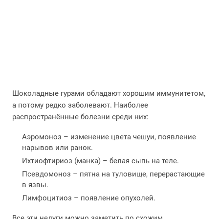
Шоколадные гурами обладают хорошим иммунитетом,
а потому редко заболевают. Наиболее
распространённые болезни среди них:
Аэромоноз – изменение цвета чешуи, появление
нарывов или ранок.
Ихтиофтириоз (манка) – белая сыпь на теле.
Псевдомоноз – пятна на туловище, перерастающие
в язвы.
Лимфоцитиоз – появление опухолей.
Все эти недуги можно заметить по схожим