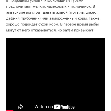
В природных условиях шоколадные гурами
предпочитают мелких насекомых и их личинок. В
аквариуме им стоит давать живой (мотыль, циклоп,
дафния, трубочник) или замороженный корм. Также
хорошо подойдёт сухой корм. В первое время рыбы
могут от него отказываться, но затем привыкнут.